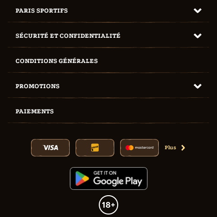
PARIS SPORTIFS
SÉCURITÉ ET CONFIDENTIALITÉ
CONDITIONS GÉNÉRALES
PROMOTIONS
PAIEMENTS
Plus