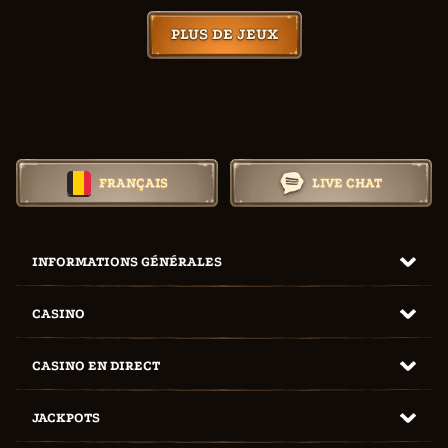
NOUVEAU
NOUVEAU
NOUVEAU
PLUS DE JEUX
NOUVEAU
NOUVEAU
NOUVEAU
NOUVEAU
FRANÇAIS
LIVE CHAT
INFORMATIONS GÉNÉRALES
CASINO
CASINO EN DIRECT
JACKPOTS