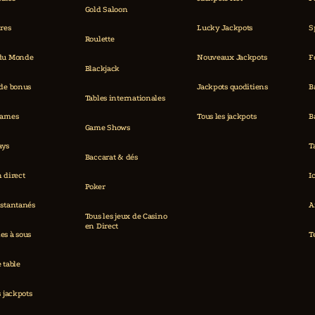
Gold Saloon
res
Lucky Jackpots
S
Roulette
du Monde
Nouveaux Jackpots
F
Blackjack
 de bonus
Jackpots quoditiens
B
Tables internationales
games
Tous les jackpots
B
Game Shows
ays
T
Baccarat & dés
 direct
I
Poker
nstantanés
A
Tous les jeux de Casino
en Direct
es à sous
T
 table
s jackpots