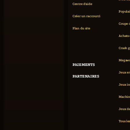
Centre d'aide
Populai
Créer un raccourci
Coupe 
Plan du site
Achats
Crash 
Megaw
PAIEMENTS
Jeux en
PARTENAIRES
Jeux i
Machin
Jeux de
Tous le