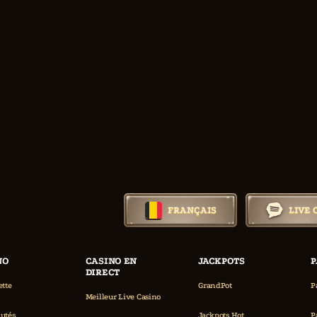
FRANÇAIS
LIVE 
NO
CASINO EN
JACKPOTS
P
DIRECT
ette
GrandPot
P
Meilleur Live Casino
utés
Jackpots Hot
P