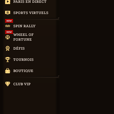
PARIS EN DIRECT
SPORTS VIRTUELS
NEW
SPIN RALLY
NEW
WHEEL OF
FORTUNE
DÉFIS
TOURNOIS
BOUTIQUE
CLUB VIP