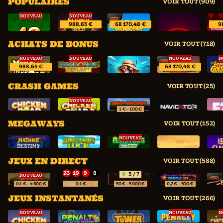
POPULAIRES
VOIR TOUT (909)
NOUVEAU
NOUVEAU
988,65 €
68 170,48 €
9
ACHATS DE BONUS
VOIR TOUT (718)
NOUVEAU
NOUVEAU
NOUVEAU
N
988,65 €
68 170,48 €
CRASH GAMES
VOIR TOUT (25)
NOUVEAU
1 €
 - 100 €
MEGAWAYS
VOIR TOUT (152)
NOUVEAU
JEUX EN DIRECT
VOIR TOUT (588)
23
19
9
8
5 / 7
NOUVEAU
0,1 €
 - 4 600 €
0,1 €
50 €
 - 5 000 €
0,2 €
 - 500 €
33
5
25
2
 - 20 000 €
JEUX INSTANTANÉS
VOIR TOUT (266)
36
5
11
18
31
13
28
30
NOUVEAU
NOUVEAU
N