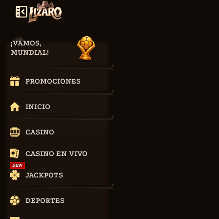
¡VAMOS,
MUNDIAL!
PROMOCIONES
INICIO
CASINO
CASINO EN VIVO
NEW
JACKPOTS
DEPORTES