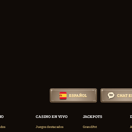
ESPAÑOL
CHAT E
NO
CASINO EN VIVO
JACKPOTS
ados
Juegos destacados
GrandPot
A