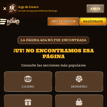
App de Lizaro
ABRIR
Accede a la app para disfrutar del juego
INICIA SESIÓN
REGÍSTRATE
LA PÁGINA 404 NO FUE ENCONTRADA
¡UY! NO ENCONTRAMOS ESA
PÁGINA
Consulte las secciones más populares
CASINO
DEPORTES