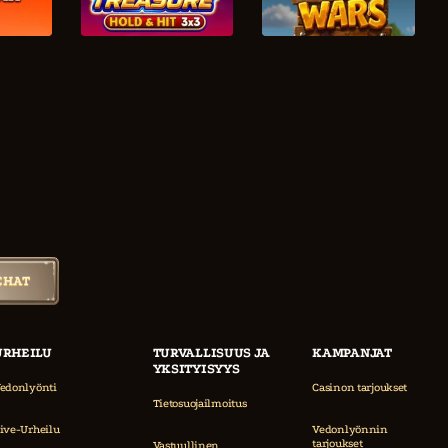
UUSI
CHAT
URHEILU
TURVALLISUUS JA
KAMPANJAT
YKSITYISYYS
edonlyönti
Casinon tarjoukset
Tietosuojailmoitus
ive-Urheilu
Vedonlyönnin
tarjoukset
Vastuullinen