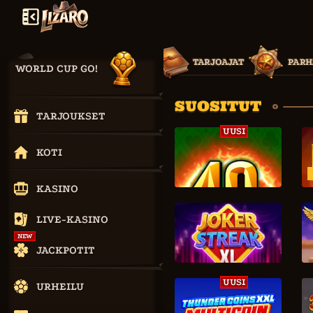
TARJOAJAT
PARH
WORLD CUP GO!
SUOSITUT
TARJOUKSET
UUSI
KOTI
KASINO
LIVE-KASINO
NEW
JACKPOTIT
UUSI
URHEILU