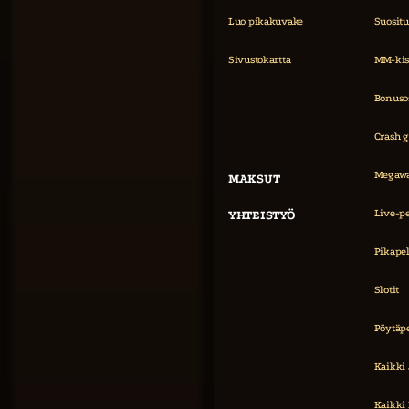
Luo pikakuvake
Suositu
Sivustokartta
MM-kis
Bonuso
Crash 
Megaw
MAKSUT
Live-pe
YHTEISTYÖ
Pikapel
Slotit
Pöytäpe
Kaikki 
Kaikki 