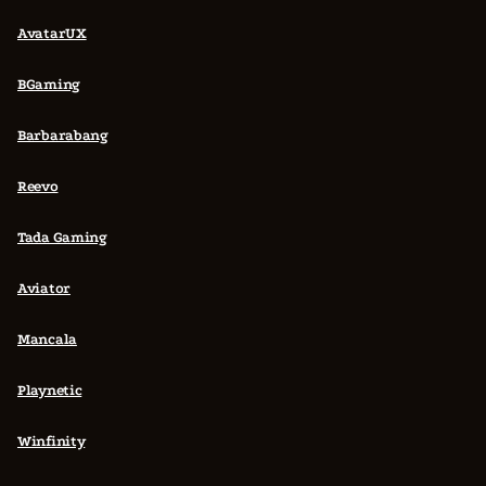
AvatarUX
BGaming
Barbarabang
Reevo
Tada Gaming
Aviator
Mancala
Playnetic
Winfinity