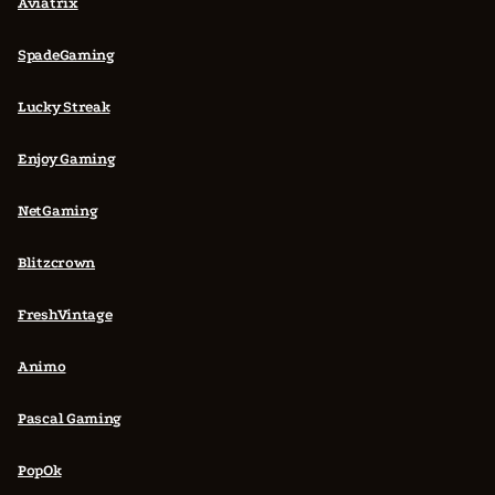
Aviatrix
SpadeGaming
Lucky Streak
Enjoy Gaming
NetGaming
Blitzcrown
FreshVintage
Animo
Pascal Gaming
PopOk