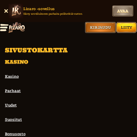
Lizaro -sovellus
AVAA
Siirry sovellukseen parhaita pelihetkiä varten
KIRJAUDU
LIITY
SIVUSTOKARTTA
KASINO
Kasino
Parhaat
Uudet
Suositut
Bonusosto