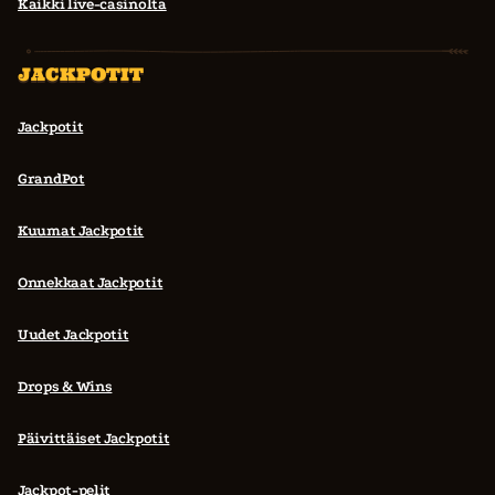
Kaikki live-casinolta
JACKPOTIT
Jackpotit
GrandPot
Kuumat Jackpotit
Onnekkaat Jackpotit
Uudet Jackpotit
Drops & Wins
Päivittäiset Jackpotit
Jackpot-pelit