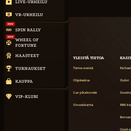
LIVE-URHEILU
VR-URHEILU
NEW
SPIN RALLY
NEW
WHEEL OF
FORTUNE
HAASTEET
YLEISTÄ TIETOA
KASI
TURNAUKSET
Tietoa meistä
Parhaa
Ohjekeskus
Uudet
KAUPPA
Luo pikakuvake
Suositu
VIP-KLUBI
Sivustokartta
MM-kis
Bonuso
Crash 