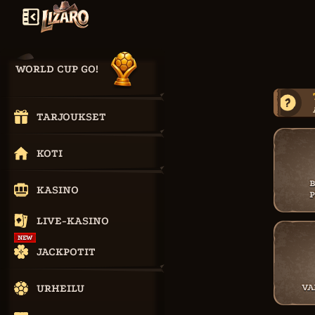
WORLD CUP GO!
TARJOUKSET
KOTI
KASINO
LIVE-KASINO
NEW
JACKPOTIT
URHEILU
VA