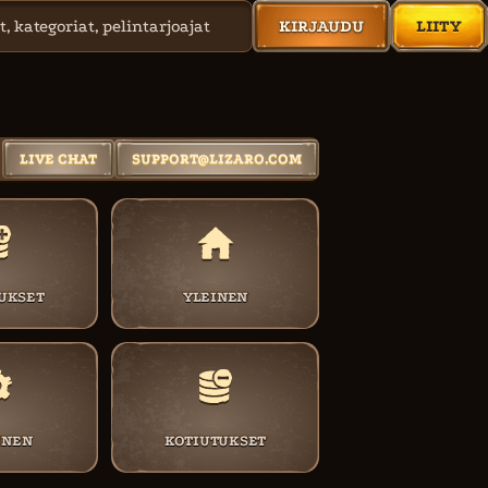
t, kategoriat, pelintarjoajat
KIRJAUDU
LIITY
LIVE CHAT
SUPPORT@LIZARO.COM
UKSET
YLEINEN
INEN
KOTIUTUKSET