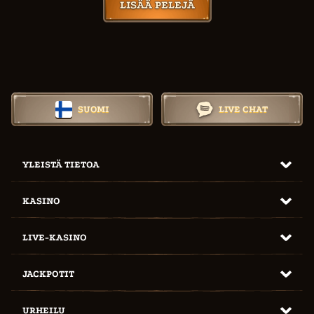
LISÄÄ PELEJÄ
UUSI
9 617,12 €
SUOMI
LIVE CHAT
YLEISTÄ TIETOA
KASINO
LIVE-KASINO
JACKPOTIT
URHEILU