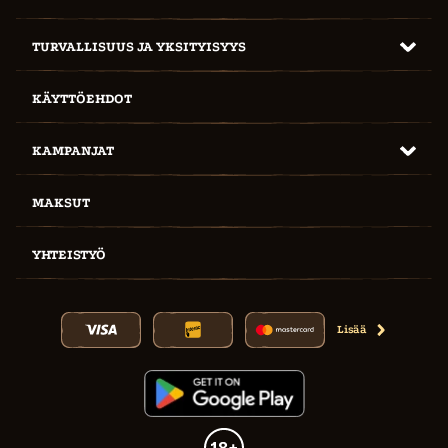
TURVALLISUUS JA YKSITYISYYS
KÄYTTÖEHDOT
KAMPANJAT
MAKSUT
YHTEISTYÖ
Lisää