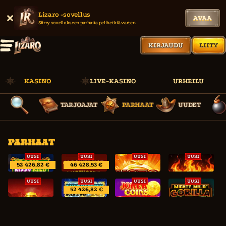
Lizaro -sovellus
AVAA
Siirry sovellukseen parhaita pelihetkiä varten
KIRJAUDU
LIITY
KASINO
LIVE-KASINO
URHEILU
TARJOAJAT
PARHAAT
UUDET
PARHAAT
UUSI
UUSI
UUSI
UUSI
52 426,82 €
46 428,53 €
UUSI
UUSI
UUSI
UUSI
52 426,82 €
UUSI
UUSI
UUSI
UUSI