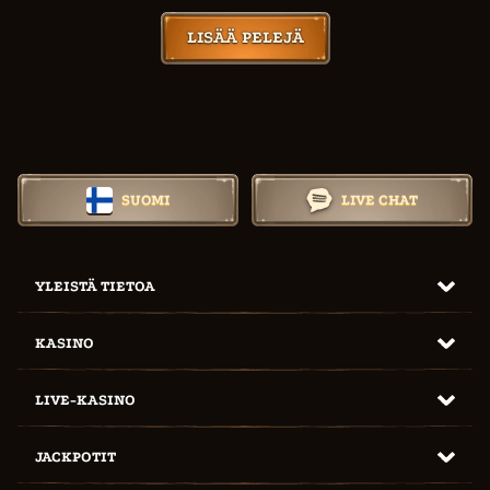
UUSI
UUSI
UUSI
LISÄÄ PELEJÄ
UUSI
UUSI
UUSI
SUOMI
LIVE CHAT
YLEISTÄ TIETOA
KASINO
LIVE-KASINO
JACKPOTIT