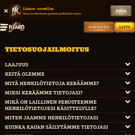
Lizaro -sovellus
AVAA
Siirry sovellukseen parhaita pelihetkiä varten
KIRJAUDU
LIITY
TIETOSUOJAILMOITUS
LAAJUUS
KEITÄ OLEMME
MITÄ HENKILÖTIETOJA KERÄÄMME?
MIKSI KERÄÄMME TIETOJASI?
MIKÄ ON LAILLINEN PERUSTEEMME
HENKILÖTIETOJESI KÄSITTELYLLE?
MITEN JAAMME HENKILÖTIETOJASI
KUINKA KAUAN SÄILYTÄMME TIETOJASI