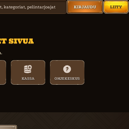
t, kategoriat, pelintarjoajat
KIRJAUDU
LIITY
T SIVUA
n.
KASSA
OHJEKESKUS