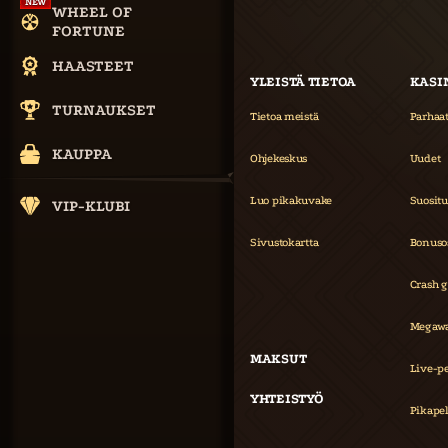
NEW
WHEEL OF
FORTUNE
HAASTEET
YLEISTÄ TIETOA
KASI
TURNAUKSET
Tietoa meistä
Parhaa
KAUPPA
Ohjekeskus
Uudet
Luo pikakuvake
Suositu
VIP-KLUBI
Sivustokartta
Bonuso
Crash 
Megaw
MAKSUT
Live-pe
YHTEISTYÖ
Pikapel