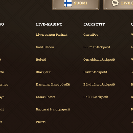
SUOMI
LIVE 
NO
LIVE-KASINO
JACKPOTIT
t
Livecasinon Parhaat
GrandPot
V
Gold Saloon
Kuumat Jackpotit
L
t
Ruletti
Onnekkaat Jackpotit
V
sto
Blackjack
Uudet Jackpotit
J
games
Kansainväliset pöydät
Päivittäiset Jackpotit
B
ays
Game Showt
Kaikki Jackpotit
K
lit
Baccarat & noppapelit
P
it
Pokeri
J