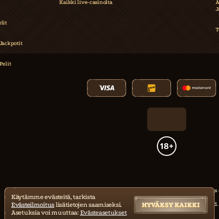
Kaikki live-casinolta
A
J
lit
T
Jackpotit
Pelit
Gambling can be addictive. Play responsibly. Lizaro.com only accepts 
Käytämme evästeitä, tarkista
Evästeilmoitus
lisätietojen saamiseksi.
2026 © Lizaro.com All rights reserved.
HYVÄKSY KAIKKI
Asetuksia voi muuttaa:
Evästeasetukset