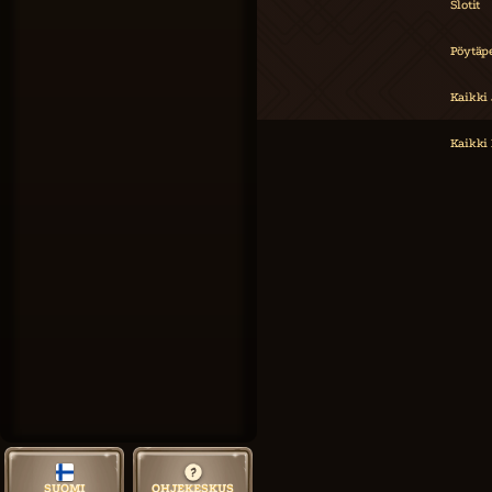
Slotit
Pöytäpe
Kaikki 
Kaikki 
SUOMI
OHJEKESKUS