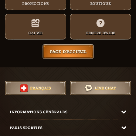
PROMOTIONS
BOUTIQUE
CAISSE
CENTRE D'AIDE
PAGE D'ACCUEIL
FRANÇAIS
LIVE CHAT
INFORMATIONS GÉNÉRALES
PARIS SPORTIFS