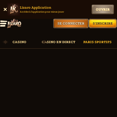
Lizaro Application
OUVRIR
Accéder à l'application pour mieux jouer
SE CONNECTER
S'INSCRIRE
CASINO
CASINO EN DIRECT
PARIS SPORTIFS