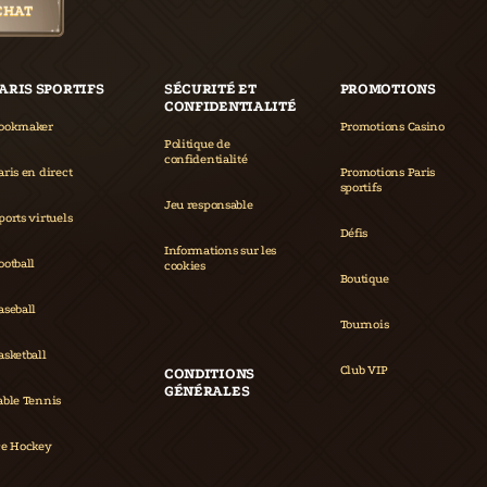
CHAT
ARIS SPORTIFS
SÉCURITÉ ET
PROMOTIONS
CONFIDENTIALITÉ
ookmaker
Promotions Casino
Politique de
confidentialité
aris en direct
Promotions Paris
sportifs
Jeu responsable
ports virtuels
Défis
Informations sur les
ootball
cookies
Boutique
aseball
Tournois
asketball
Club VIP
CONDITIONS
GÉNÉRALES
able Tennis
ce Hockey