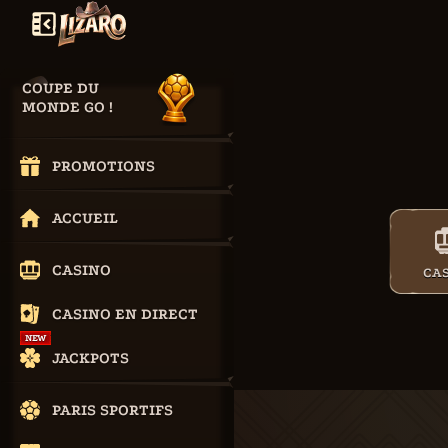
COUPE DU
MONDE GO !
PROMOTIONS
ACCUEIL
CASINO
CA
CASINO EN DIRECT
NEW
JACKPOTS
PARIS SPORTIFS