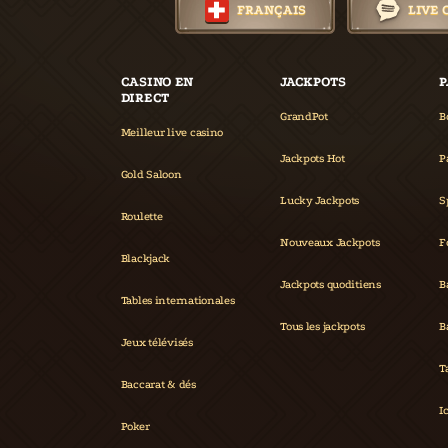
FRANÇAIS
LIVE 
CASINO EN
JACKPOTS
P
DIRECT
GrandPot
B
Meilleur live casino
Jackpots Hot
P
Gold Saloon
Lucky Jackpots
S
Roulette
Nouveaux Jackpots
F
Blackjack
Jackpots quoditiens
B
Tables internationales
Tous les jackpots
B
Jeux télévisés
T
Baccarat & dés
I
Poker