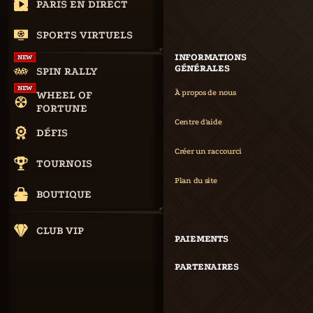
PARIS EN DIRECT
SPORTS VIRTUELS
INFORMATIONS
NEW
GÉNÉRALES
SPIN RALLY
NEW
À propos de nous
WHEEL OF
FORTUNE
Centre d'aide
DÉFIS
Créer un raccourci
TOURNOIS
Plan du site
BOUTIQUE
CLUB VIP
PAIEMENTS
PARTENAIRES